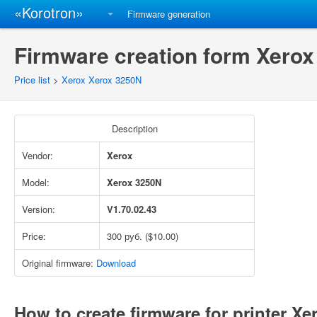
«Korotron»
Firmware generation
Firmware creation form Xerox
Price list
>
Xerox Xerox 3250N
Description
Vendor:
Xerox
Model:
Xerox 3250N
Version:
V1.70.02.43
Price:
300 руб. ($10.00)
Original firmware:
Download
How to create firmware for printer X