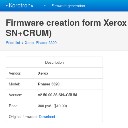
«Korotron»
Firmware generation
Firmware creation form Xerox
SN+CRUM)
Price list
>
Xerox Phaser 3320
Description
Vendor:
Xerox
Model:
Phaser 3320
Version:
v2.50.00.86 SN+CRUM
Price:
300 руб. ($10.00)
Original firmware:
Download