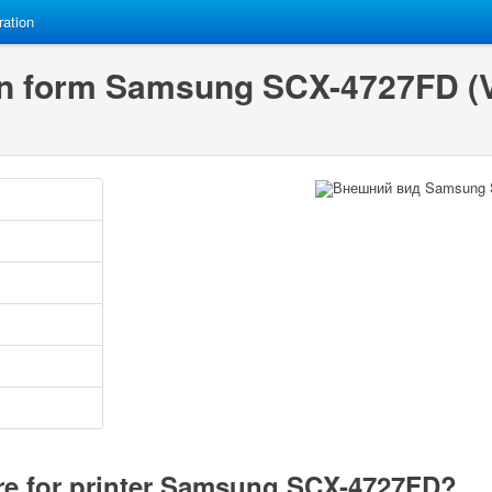
ration
on form Samsung SCX-4727FD (V3
re for printer Samsung SCX-4727FD?