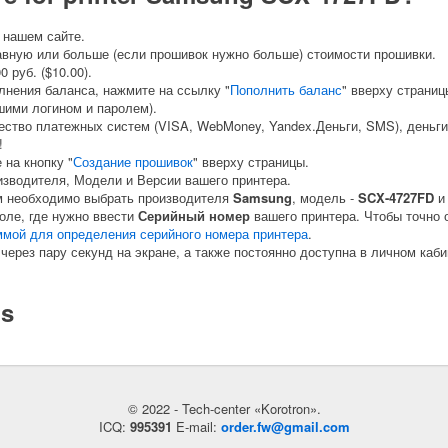
 нашем сайте.
авную или больше (если прошивок нужно больше) стоимости прошивки.
 руб. ($10.00).
лнения баланса, нажмите на ссылку "
Пополнить баланс
" вверху страниц
шими логином и паролем).
ство платежных систем (VISA, WebMoney, Yandex.Деньги, SMS), деньги
!
на кнопку "
Создание прошивок
" вверху страницы.
изводителя, Модели и Версии вашего принтера.
м необходимо выбрать производителя
Samsung
, модель -
SCX-4727FD
и
оле, где нужно ввести
Серийный номер
вашего принтера. Чтобы точно 
ммой для определения серийного номера принтера
.
через пару секунд на экране, а также постоянно доступна в личном каби
ls
© 2022 - Tech-center «Korotron».
ICQ:
995391
E-mail:
order.fw@gmail.com