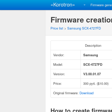
«Korotron»
Firmware gene
Firmware creati
Price list
>
Samsung SCX-4727FD
Description
Vendor:
Samsung
Model:
SCX-4727FD
Version:
V3.00.01.07
Price:
300 руб. ($10.00)
Original firmware:
Download
How to create firmwa