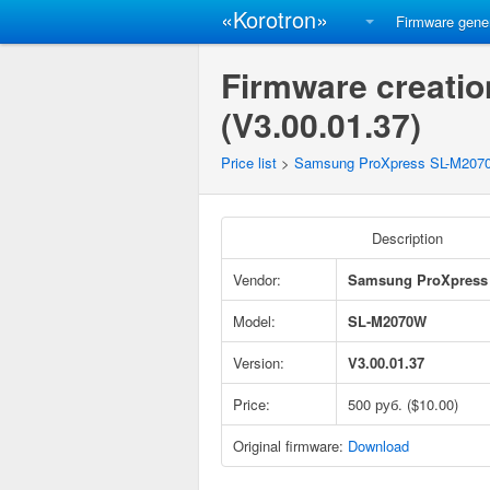
«Korotron»
Firmware gene
Firmware creati
(V3.00.01.37)
Price list
>
Samsung ProXpress SL-M207
Description
Vendor:
Samsung ProXpress
Model:
SL-M2070W
Version:
V3.00.01.37
Price:
500 руб. ($10.00)
Original firmware:
Download