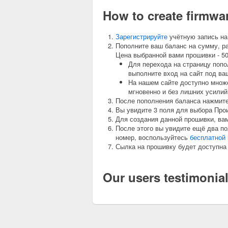
How to create firmw
Зарегистрируйте
учётную запись на
Пополните ваш баланс на сумму, р
Цена выбранной вами прошивки - 500
Для перехода на страницу попо
выполните вход на сайт под ва
На нашем сайте доступно множе
мгновенно и без лишних усилий
После пополнения баланса нажмите 
Вы увидите 3 поля для выбора Про
Для создания данной прошивки, ва
После этого вы увидите ещё два по
номер, воспользуйтесь
бесплатной 
Сылка на прошивку будет доступна 
Our users testimonia