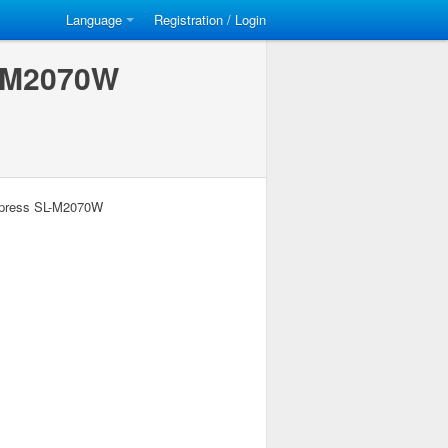
Language
Registration / Login
L-M2070W