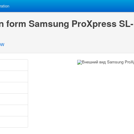
ration
on form Samsung ProXpress S
0W