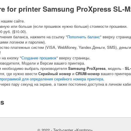
are for printer Samsung ProXpress SL
 нашем сайте.
авную или больше (если прошивок нужно больше) стоимости прошивки.
 руб. ($10.00).
лнения баланса, нажмите на ссылку "
Пополнить баланс
" вверху страниц
шими логином и паролем).
ство платежных систем (VISA, WebMoney, Yandex.Деньги, SMS), деньги
!
на кнопку "
Создание прошивок
" вверху страницы.
изводителя, Модели и Версии вашего принтера.
м необходимо выбрать производителя
Samsung ProXpress
, модель -
SL
ля, где нужно ввести
Серийный номер
и
CRUM-номер
вашего принтера
программой для определения серийного номера принтера
.
через пару секунд на экране, а также постоянно доступна в личном каби
ls
© 2022 - Tech-center «Korotron».