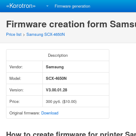
«Korotron»
Firmware generation
Firmware creation form Sams
Price list
>
Samsung SCX-4650N
Description
Vendor:
Samsung
Model:
SCX-4650N
Version:
V3.00.01.28
Price:
300 руб. ($10.00)
Original firmware:
Download
How to create firmware for printer 