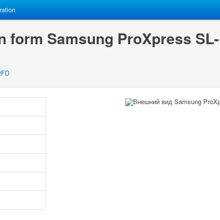
ration
on form Samsung ProXpress S
2FD