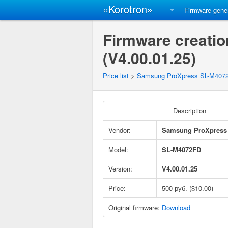
«Korotron»
Firmware gene
Firmware creati
(V4.00.01.25)
Price list
>
Samsung ProXpress SL-M407
Description
Vendor:
Samsung ProXpress
Model:
SL-M4072FD
Version:
V4.00.01.25
Price:
500 руб. ($10.00)
Original firmware:
Download