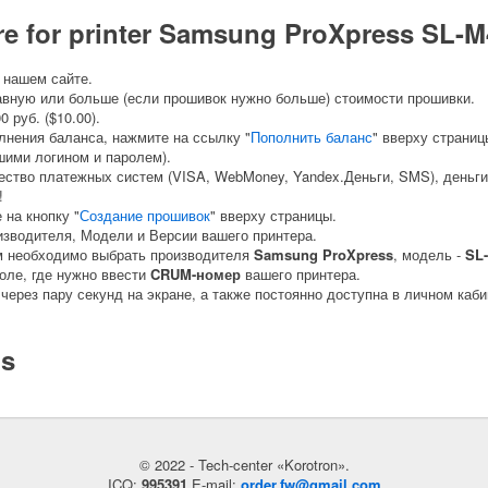
are for printer Samsung ProXpress SL-
 нашем сайте.
авную или больше (если прошивок нужно больше) стоимости прошивки.
 руб. ($10.00).
лнения баланса, нажмите на ссылку "
Пополнить баланс
" вверху страниц
шими логином и паролем).
ство платежных систем (VISA, WebMoney, Yandex.Деньги, SMS), деньги
!
на кнопку "
Создание прошивок
" вверху страницы.
изводителя, Модели и Версии вашего принтера.
м необходимо выбрать производителя
Samsung ProXpress
, модель -
SL
оле, где нужно ввести
CRUM-номер
вашего принтера.
через пару секунд на экране, а также постоянно доступна в личном каби
ls
© 2022 - Tech-center «Korotron».
ICQ:
995391
E-mail:
order.fw@gmail.com