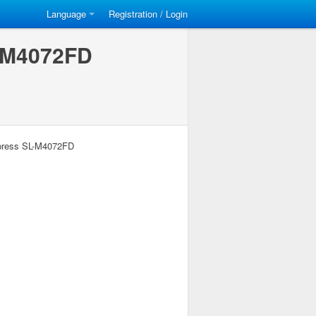
Language
Registration / Login
L-M4072FD