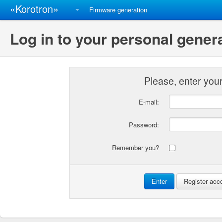
«Korotron»
Firmware generation
Log in to your personal gener
Please, enter you
E-mail:
Password:
Remember you?
Enter
Register acc